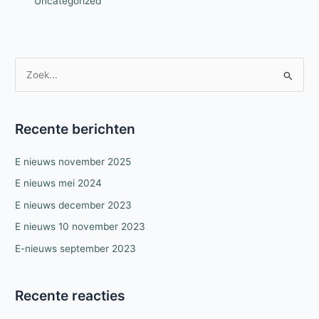
Uncategorized
Z
o
e
k
Recente berichten
n
E nieuws november 2025
a
a
E nieuws mei 2024
r
E nieuws december 2023
:
E nieuws 10 november 2023
E-nieuws september 2023
Recente reacties