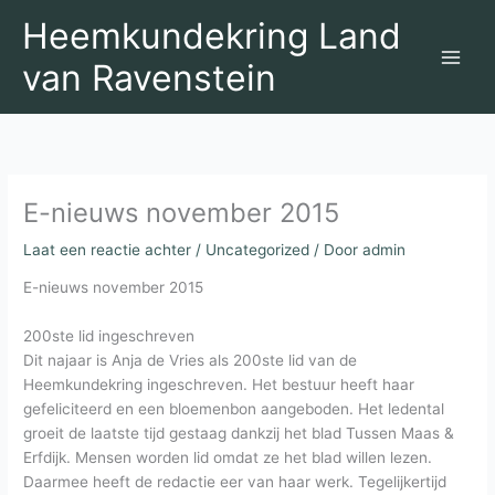
Ga
Heemkundekring Land
naar
de
van Ravenstein
inhoud
E-nieuws november 2015
Laat een reactie achter
/
Uncategorized
/ Door
admin
E-nieuws november 2015
200ste lid ingeschreven
Dit najaar is Anja de Vries als 200ste lid van de
Heemkundekring ingeschreven. Het bestuur heeft haar
gefeliciteerd en een bloemenbon aangeboden. Het ledental
groeit de laatste tijd gestaag dankzij het blad Tussen Maas &
Erfdijk. Mensen worden lid omdat ze het blad willen lezen.
Daarmee heeft de redactie eer van haar werk. Tegelijkertijd