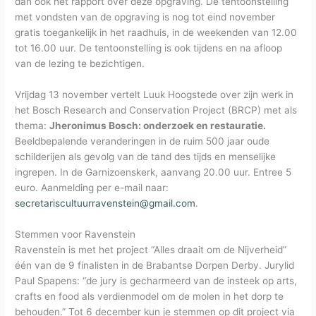
dan ook het rapport over deze opgraving. De tentoonstelling
met vondsten van de opgraving is nog tot eind november
gratis toegankelijk in het raadhuis, in de weekenden van 12.00
tot 16.00 uur. De tentoonstelling is ook tijdens en na afloop
van de lezing te bezichtigen.
Vrijdag 13 november vertelt Luuk Hoogstede over zijn werk in
het Bosch Research and Conservation Project (BRCP) met als
thema:
Jheronimus Bosch: onderzoek en restauratie.
Beeldbepalende veranderingen in de ruim 500 jaar oude
schilderijen als gevolg van de tand des tijds en menselijke
ingrepen. In de Garnizoenskerk, aanvang 20.00 uur. Entree 5
euro. Aanmelding per e-mail naar:
secretariscultuurravenstein@gmail.com
.
Stemmen voor Ravenstein
Ravenstein is met het project “Alles draait om de Nijverheid”
één van de 9 finalisten in de Brabantse Dorpen Derby. Jurylid
Paul Spapens: “de jury is gecharmeerd van de insteek op arts,
crafts en food als verdienmodel om de molen in het dorp te
behouden.” Tot 6 december kun je stemmen op dit project via