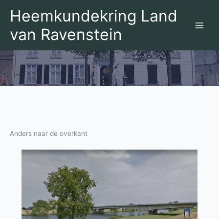
Ga
Heemkundekring Land
naar
de
van Ravenstein
inhoud
Anders naar de overkant