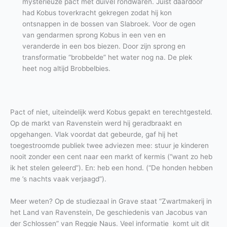
mysterieuze pact met duivel rondwaren. Juist daardoor
had Kobus toverkracht gekregen zodat hij kon
ontsnappen in de bossen van Slabroek. Voor de ogen
van gendarmen sprong Kobus in een ven en
veranderde in een bos biezen. Door zijn sprong en
transformatie “brobbelde” het water nog na. De plek
heet nog altijd Brobbelbies.
Pact of niet, uiteindelijk werd Kobus gepakt en terechtgesteld.
Op de markt van Ravenstein werd hij geradbraakt en
opgehangen. Vlak voordat dat gebeurde, gaf hij het
toegestroomde publiek twee adviezen mee: stuur je kinderen
nooit zonder een cent naar een markt of kermis (“want zo heb
ik het stelen geleerd”). En: heb een hond. (“De honden hebben
me ’s nachts vaak verjaagd”).
Meer weten? Op de studiezaal in Grave staat “Zwartmakerij in
het Land van Ravenstein, De geschiedenis van Jacobus van
der Schlossen” van Reggie Naus. Veel informatie komt uit dit