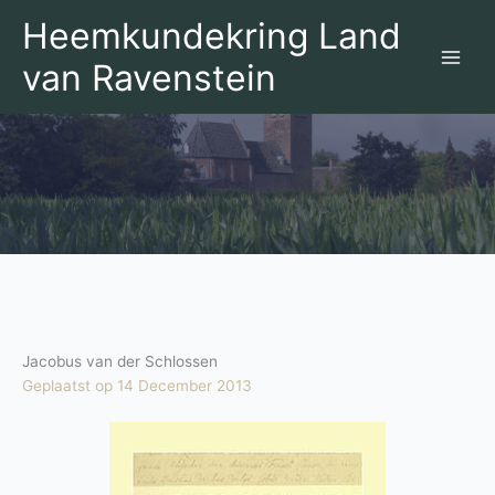
Ga
Heemkundekring Land
naar
de
van Ravenstein
inhoud
Jacobus van der Schlossen
Geplaatst op 14 December 2013