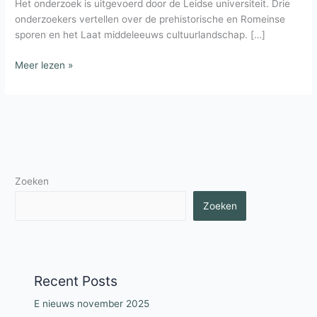
Het onderzoek is uitgevoerd door de Leidse universiteit. Drie
onderzoekers vertellen over de prehistorische en Romeinse
sporen en het Laat middeleeuws cultuurlandschap. […]
E-
Meer lezen »
nieuws
november
Zoeken
Zoeken
Recent Posts
E nieuws november 2025