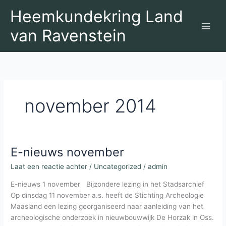
Ga
Heemkundekring Land
naar
de
van Ravenstein
inhoud
november 2014
E-nieuws november
Laat een reactie achter
/
Uncategorized
/
admin
E-nieuws 1 november Bijzondere lezing in het Stadsarchief
Op dinsdag 11 november a.s. heeft de Stichting Archeologie
Maasland een lezing georganiseerd naar aanleiding van het
archeologische onderzoek in nieuwbouwwijk De Horzak in Oss.