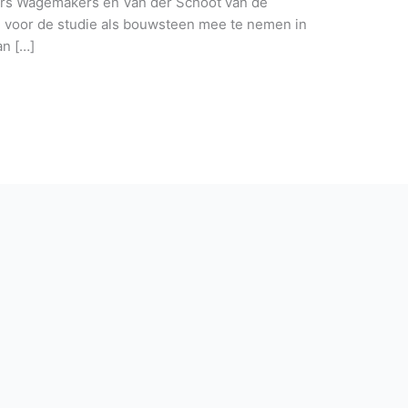
rs Wagemakers en Van der Schoot van de
voor de studie als bouwsteen mee te nemen in
an […]