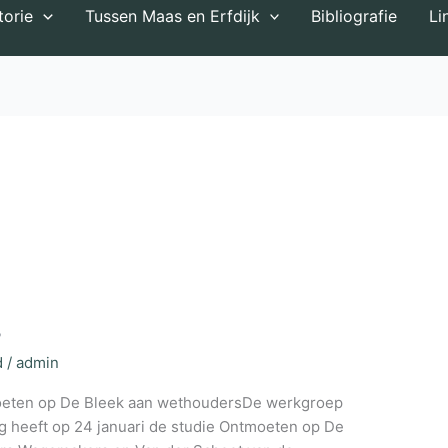
torie
Tussen Maas en Erfdijk
Bibliografie
Li
8
d
/
admin
oeten op De Bleek aan wethoudersDe werkgroep
heeft op 24 januari de studie Ontmoeten op De