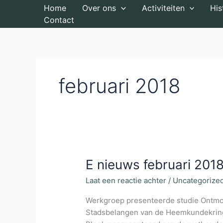
Ga
Home
Over ons
Activiteiten
His
naar
Contact
de
inhoud
februari 2018
E nieuws februari 201
Laat een reactie achter
/
Uncategorize
Werkgroep presenteerde studie Ontm
Stadsbelangen van de Heemkundekring 