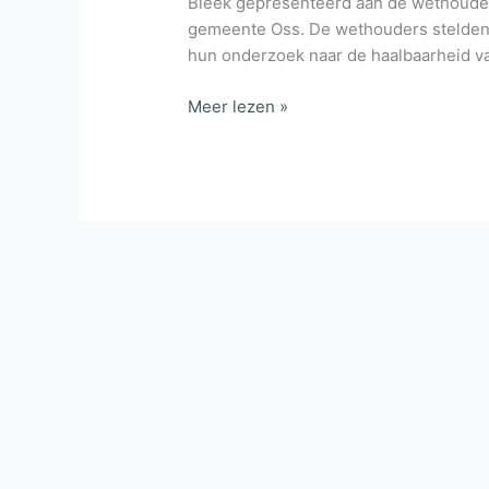
Bleek gepresenteerd aan de wethoude
gemeente Oss. De wethouders stelden 
hun onderzoek naar de haalbaarheid v
E
Meer lezen »
nieuws
februari
2018