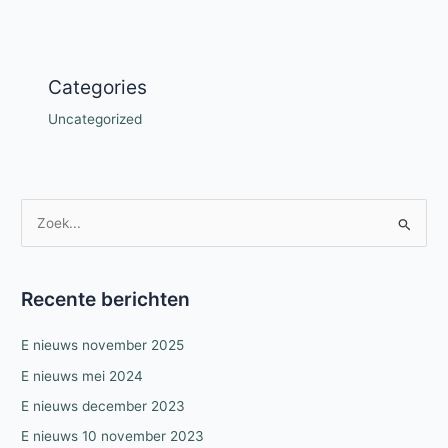
Categories
Uncategorized
Z
o
e
k
Recente berichten
n
E nieuws november 2025
a
a
E nieuws mei 2024
r
E nieuws december 2023
:
E nieuws 10 november 2023