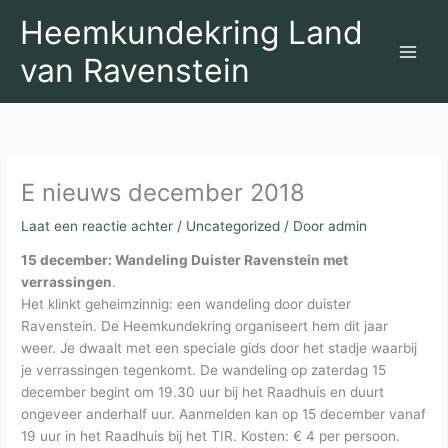
Ga
Heemkundekring Land
naar
de
van Ravenstein
inhoud
E nieuws december 2018
Laat een reactie achter
/
Uncategorized
/ Door
admin
15 december: Wandeling Duister Ravenstein met
verrassingen
.
Het klinkt geheimzinnig: een wandeling door duister
Ravenstein. De Heemkundekring organiseert hem dit jaar
weer. Je dwaalt met een speciale gids door het stadje waarbij
je verrassingen tegenkomt. De wandeling op zaterdag 15
december begint om 19.30 uur bij het Raadhuis en duurt
ongeveer anderhalf uur. Aanmelden kan op 15 december vanaf
19 uur in het Raadhuis bij het TIR. Kosten: € 4 per persoon.