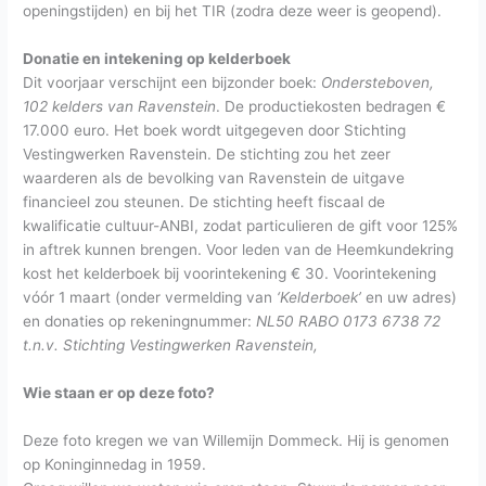
openingstijden) en bij het TIR (zodra deze weer is geopend).
Donatie en intekening op kelderboek
Dit voorjaar verschijnt een bijzonder boek:
Ondersteboven,
102 kelders van Ravenstein
. De productiekosten bedragen €
17.000 euro. Het boek wordt uitgegeven door Stichting
Vestingwerken Ravenstein. De stichting zou het zeer
waarderen als de bevolking van Ravenstein de uitgave
financieel zou steunen. De stichting heeft fiscaal de
kwalificatie cultuur-ANBI, zodat particulieren de gift voor 125%
in aftrek kunnen brengen. Voor leden van de Heemkundekring
kost het kelderboek bij voorintekening € 30. Voorintekening
vóór 1 maart (onder vermelding van
‘Kelderboek’
en uw adres)
en donaties op rekeningnummer:
NL50 RABO 0173 6738 72
t.n.v. Stichting Vestingwerken Ravenstein,
Wie staan er op deze foto?
Deze foto kregen we van Willemijn Dommeck. Hij is genomen
op Koninginnedag in 1959.