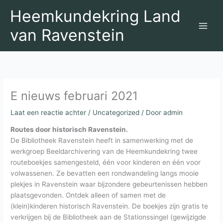
Ga
Heemkundekring Land
naar
de
van Ravenstein
inhoud
E nieuws februari 2021
Laat een reactie achter
/
Uncategorized
/ Door
admin
Routes door historisch Ravenstein.
De Bibliotheek Ravenstein heeft in samenwerking met de
werkgroep Beeldarchivering van de Heemkundekring twee
routeboekjes samengesteld, één voor kinderen en één voor
volwassenen. Ze bevatten een rondwandeling langs mooie
plekjes in Ravenstein waar bijzondere gebeurtenissen hebben
plaatsgevonden. Ontdek alleen of samen met de
(klein)kinderen historisch Ravenstein. De boekjes zijn gratis te
verkrijgen bij de Bibliotheek aan de Stationssingel (gewijzigde