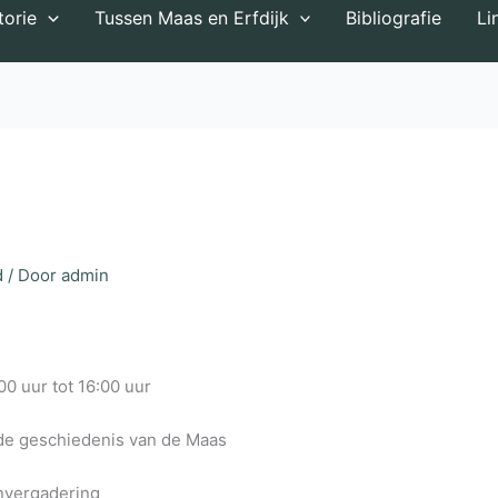
torie
Tussen Maas en Erfdijk
Bibliografie
Li
d
/ Door
admin
00 uur tot 16:00 uur
de geschiedenis van de Maas
nvergadering