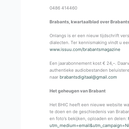
0486 414460
Brabants, kwartaalblad over Brabants
Onlangs is er een nieuw tijdschrift ve
dialecten. Ter kennismaking vindt u ee
www.issuu.com/brabantsmagazine
Een jaarabonnement kost € 24,–. Daarvo
authentieke audiobestanden beluisteren
naar
brabantsdigitaal@gmail.com
Het geheugen van Brabant
Het BHIC heeft een nieuwe website w
te doen en de geschiedenis van Brabant
en foto’s bekijken, oploaden en delen:
utm_medium=email&utm_campaign=Ni