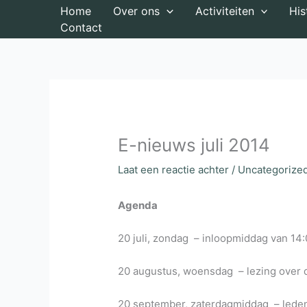
Ga
Home
Over ons
Activiteiten
His
naar
Contact
de
inhoud
E-nieuws juli 2014
Laat een reactie achter
/
Uncategorize
Agenda
20 juli, zondag – inloopmiddag van 14:
20 augustus, woensdag – lezing over 
20 september, zaterdagmiddag – lede